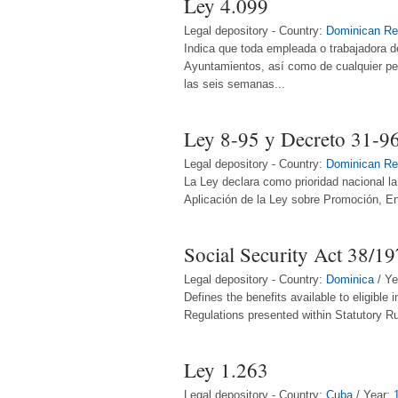
Ley 4.099
Legal depository - Country:
Dominican Re
Indica que toda empleada o trabajadora d
Ayuntamientos, así como de cualquier pe
las seis semanas...
Ley 8-95 y Decreto 31-9
Legal depository - Country:
Dominican Re
La Ley declara como prioridad nacional la
Aplicación de la Ley sobre Promoción, En
Social Security Act 38/1
Legal depository - Country:
Dominica
/ Ye
Defines the benefits available to eligible 
Regulations presented within Statutory Ru
Ley 1.263
Legal depository - Country:
Cuba
/ Year: