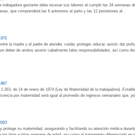
a trabajadora gestante debe recesar sus labores al cumplir las 34 semanas de
nas, que comprenderá las 6 anteriores al parto y las 12 posteriores al...
1975
tre la madre y el padre de atender, cuidar, proteger, educar, asistir, dar prof
y un deber de ambos asumir cabalmente tales responsabilidades, así como disf
1987
ey 1.263, de 14 de enero de 1974 (Ley de Maternidad de la trabajadora). Estab
a licencia por maternidad será igual al promedio de ingresos semanales que, po
2003
y protege su maternidad, asegurando y facilitando su atención médica durant
de los hijos e hijas menores de edad, así como el tratamiento diferenciado en 