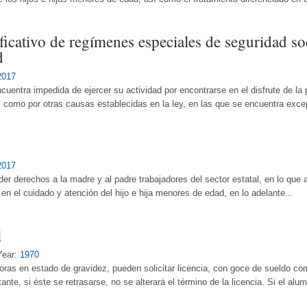
icativo de regímenes especiales de seguridad soc
d
2017
encuentra impedida de ejercer su actividad por encontrarse en el disfrute de la
como por otras causas establecidas en la ley, en las que se encuentra except
2017
er derechos a la madre y al padre trabajadores del sector estatal, en lo que a
en el cuidado y atención del hijo e hija menores de edad, en lo adelante...
l
Year:
1970
oras en estado de gravidez, pueden solicitar licencia, con goce de sueldo co
nte, si éste se retrasarse, no se alterará el término de la licencia. Si el alu