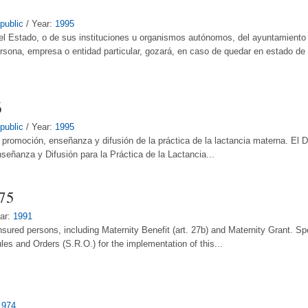
public
/ Year:
1995
el Estado, o de sus instituciones u organismos autónomos, del ayuntamiento d
rsona, empresa o entidad particular, gozará, en caso de quedar en estado d
6
public
/ Year:
1995
 promoción, enseñanza y difusión de la práctica de la lactancia materna. El 
señanza y Difusión para la Práctica de la Lactancia...
975
ar:
1991
insured persons, including Maternity Benefit (art. 27b) and Maternity Grant. Spe
les and Orders (S.R.O.) for the implementation of this...
1974