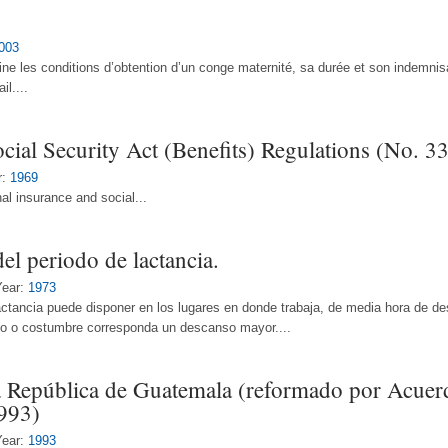
003
ne les conditions d’obtention d’un conge maternité, sa durée et son indemnisat
il....
cial Security Act (Benefits) Regulations (No. 33
r:
1969
nal insurance and social...
el periodo de lactancia.
Year:
1973
tancia puede disponer en los lugares en donde trabaja, de media hora de de
nio o costumbre corresponda un descanso mayor....
la República de Guatemala (reformado por Acuer
993)
Year:
1993