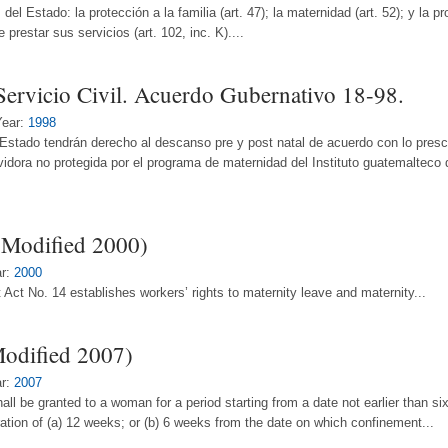
l Estado: la protección a la familia (art. 47); la maternidad (art. 52); y la p
prestar sus servicios (art. 102, inc. K)....
Servicio Civil. Acuerdo Gubernativo 18-98.
Year:
1998
stado tendrán derecho al descanso pre y post natal de acuerdo con lo prescrit
idora no protegida por el programa de maternidad del Instituto guatemalteco 
(Modified 2000)
ar:
2000
ct No. 14 establishes workers’ rights to maternity leave and maternity...
Modified 2007)
ar:
2007
shall be granted to a woman for a period starting from a date not earlier than 
ration of (a) 12 weeks; or (b) 6 weeks from the date on which confinement...