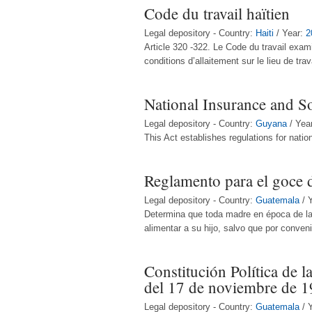
Code du travail haïtien
Legal depository - Country:
Haiti
/ Year:
2
Article 320 -322. Le Code du travail exami
conditions d’allaitement sur le lieu de trava
National Insurance and So
Legal depository - Country:
Guyana
/ Yea
This Act establishes regulations for natio
Reglamento para el goce d
Legal depository - Country:
Guatemala
/ 
Determina que toda madre en época de lac
alimentar a su hijo, salvo que por conve
Constitución Política de 
del 17 de noviembre de 1
Legal depository - Country:
Guatemala
/ 