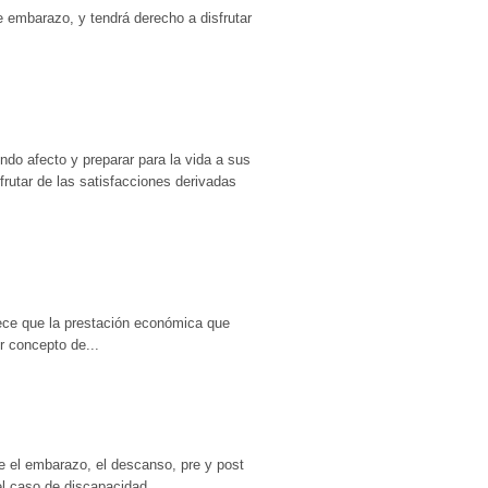
 embarazo, y tendrá derecho a disfrutar
undo afecto y preparar para la vida a sus
rutar de las satisfacciones derivadas
lece que la prestación económica que
r concepto de...
e el embarazo, el descanso, pre y post
el caso de discapacidad...