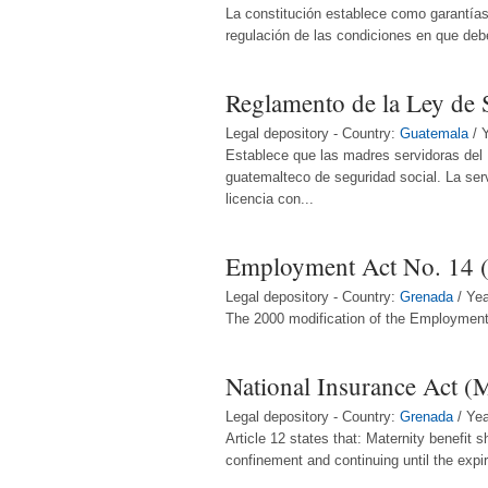
La constitución establece como garantías de
regulación de las condiciones en que debe 
Reglamento de la Ley de 
Legal depository - Country:
Guatemala
/ 
Establece que las madres servidoras del E
guatemalteco de seguridad social. La serv
licencia con...
Employment Act No. 14 
Legal depository - Country:
Grenada
/ Ye
The 2000 modification of the Employment A
National Insurance Act (
Legal depository - Country:
Grenada
/ Ye
Article 12 states that: Maternity benefit 
confinement and continuing until the expi