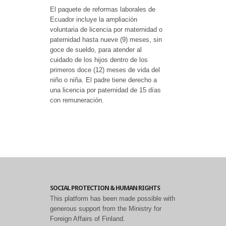
El paquete de reformas laborales de
Ecuador incluye la ampliación
voluntaria de licencia por maternidad o
paternidad hasta nueve (9) meses, sin
goce de sueldo, para atender al
cuidado de los hijos dentro de los
primeros doce (12) meses de vida del
niño o niña. El padre tiene derecho a
una licencia por paternidad de 15 días
con remuneración.
SOCIAL PROTECTION & HUMAN RIGHTS
This platform has been made possible with
generous support from the Ministry for
Foreign Affairs of Finland.