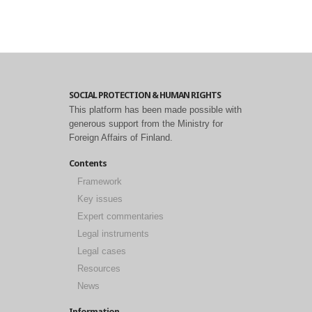
SOCIAL PROTECTION & HUMAN RIGHTS
This platform has been made possible with
generous support from the Ministry for
Foreign Affairs of Finland.
Contents
Framework
Key issues
Expert commentaries
Legal instruments
Legal cases
Resources
News
Information