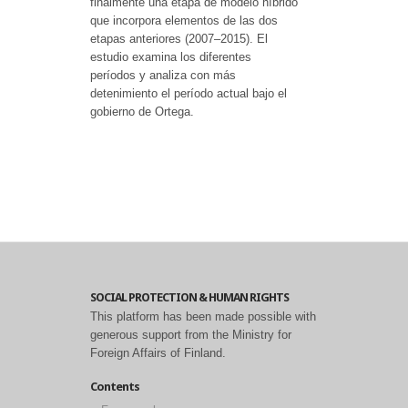
finalmente una etapa de modelo híbrido
que incorpora elementos de las dos
etapas anteriores (2007–2015). El
estudio examina los diferentes
períodos y analiza con más
detenimiento el período actual bajo el
gobierno de Ortega.
SOCIAL PROTECTION & HUMAN RIGHTS
This platform has been made possible with
generous support from the Ministry for
Foreign Affairs of Finland.
Contents