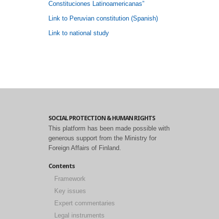
Constituciones Latinoamericanas”
Link to Peruvian constitution (Spanish)
Link to national study
SOCIAL PROTECTION & HUMAN RIGHTS
This platform has been made possible with
generous support from the Ministry for
Foreign Affairs of Finland.
Contents
Framework
Key issues
Expert commentaries
Legal instruments